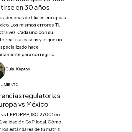
tirse en 30 años
s, decenas de filiales europeas
ico. Los mismos errores TI,
otra vez. Cada uno con su
o real, sus causas y lo que un
specializado hace
etamente para corregirlo.
Guía · Keptos
LIMIENTO
rencias regulatorias
Europa vs México
vs LFPDPPP, ISO 27001 en
 validación GxP local. Cómo
r los estándares de tu matriz