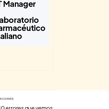
T Manager
aboratorio
armacéutico
taliano
ACIONES
10 errores que vemos