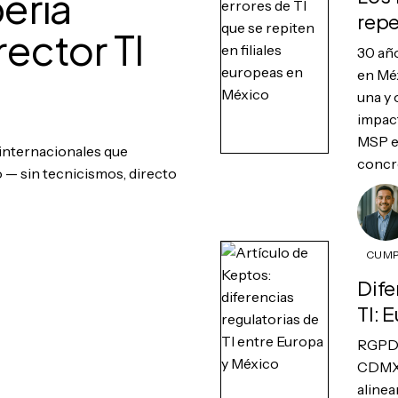
ería
repe
rector TI
30 año
en Méx
una y 
impact
MSP e
internacionales que
concr
— sin tecnicismos, directo
CUMP
Dife
TI: 
RGPD 
CDMX,
alinea