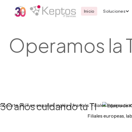
Inicio
Soluciones
Operamos la TI
30 años cuidando tu TI
Soporte 24/7 en español, inglés y francés · Filiales Internacio
Filiales europeas, l