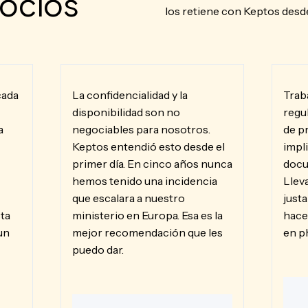
ocios
los retiene con Keptos desd
cada
La confidencialidad y la
Trab
disponibilidad son no
regu
a
negociables para nosotros.
de p
Keptos entendió esto desde el
impli
primer día. En cinco años nunca
docu
hemos tenido una incidencia
Llev
que escalara a nuestro
just
ta
ministerio en Europa. Esa es la
hace
un
mejor recomendación que les
en p
puedo dar.