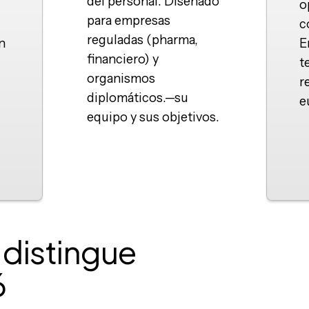
del personal. Diseñado
o
para empresas
c
reguladas (pharma,
n
E
financiero) y
t
organismos
.
r
diplomáticos.
—
su
e
equipo y sus objetivos.
 distingue
6