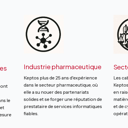
Industrie pharmaceutique
Sect
les
Keptos plus de 25 ans d'expérience
Les ca
dans le secteur pharmaceutique, où
Keptos
 ont
elle a su nouer des partenariats
en rai
solides et se forger une réputation de
matièr
ns le
prestataire de services informatiques
et de c
et
fiables.
opérati
mesure