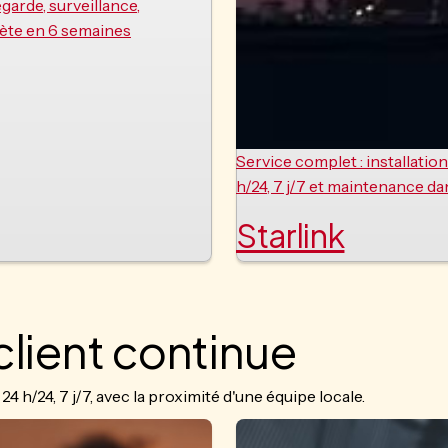
arde, surveillance,
lète en 6 semaines
Service complet : installatio
h/24, 7 j/7 et maintenance da
Starlink
client continue
 h/24, 7 j/7, avec la proximité d'une équipe locale.