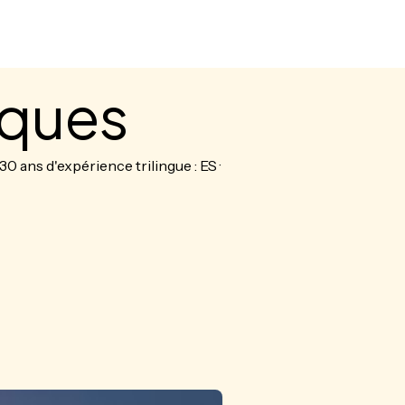
+52 55 5130 0150
iques
0 ans d'expérience trilingue : ES ·