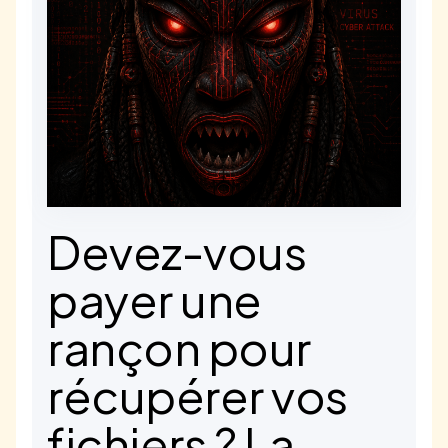
Devez-vous
payer une
rançon pour
récupérer vos
fichiers ? La